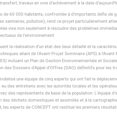
transfert, travaux en voie d’achèvement à la date d’aujourd’h
plus de 60 000 habitants, confrontée à d’importants défis de
s sanitaires, pollution), rend ce projet particulièrement att
tée vise non seulement à résoudre des problèmes immédiats
spectueux de l’environnement.
 la réalisation d’un état des lieux détaillé et la caractéris
echniques allant de l’Avant-Projet Sommaire (APS) à l’Avant-P
IES) incluant un Plan de Gestion Environnementale et Sociale
ion des Dossiers d’Appel d’Offres (DAO) définitifs pour les tr
bilisé une équipe de cinq experts qui ont fait le déplacemen
eu des entretiens avec les autorités locales et les opérateu
avec des représentants de base de la population. L’équipe d’
ion des déchets domestiques et assimilés et à la cartograph
t, les experts de CONCEPT ont restitué les premiers résulta