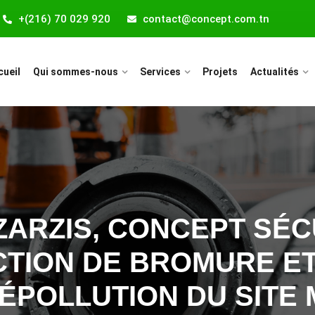
+(216) 70 029 920
contact@concept.com.tn
cueil
Qui sommes-nous
Services
Projets
Actualités
À ZARZIS, CONCEPT SÉ
CTION DE BROMURE ET
ÉPOLLUTION DU SITE 