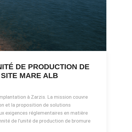
UNITÉ DE PRODUCTION DE
 SITE MARE ALB
implantation à Zarzis. La mission couvre
on et la proposition de solutions
 aux exigences réglementaires en matière
nnité de l’unité de production de bromure