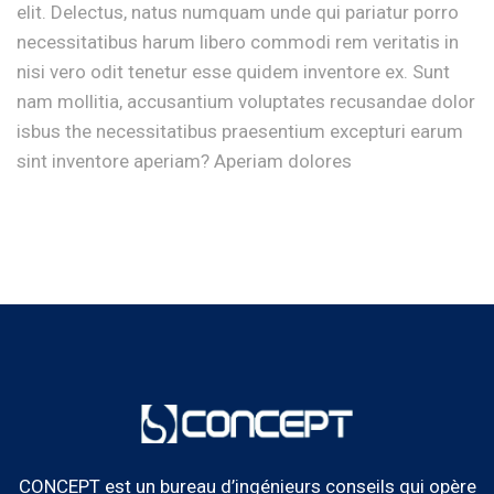
elit. Delectus, natus numquam unde qui pariatur porro
necessitatibus harum libero commodi rem veritatis in
nisi vero odit tenetur esse quidem inventore ex. Sunt
nam mollitia, accusantium voluptates recusandae dolor
isbus the necessitatibus praesentium excepturi earum
sint inventore aperiam? Aperiam dolores
CONCEPT est un bureau d’ingénieurs conseils qui opère