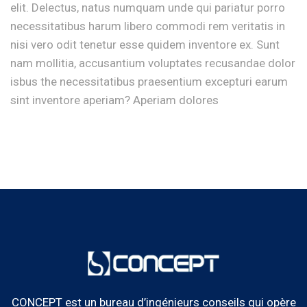
elit. Delectus, natus numquam unde qui pariatur porro
necessitatibus harum libero commodi rem veritatis in
nisi vero odit tenetur esse quidem inventore ex. Sunt
nam mollitia, accusantium voluptates recusandae dolor
isbus the necessitatibus praesentium excepturi earum
sint inventore aperiam? Aperiam dolores
CONCEPT est un bureau d’ingénieurs conseils qui opère