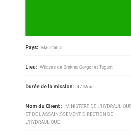
Pays:
Mauritanie
Lieu:
Wilayas de Brakna, Gorgol et Tagant
Durée de la mission:
47 Mois
Nom du Client :
MINISTERE DE L’HYDRAULIQU
ET DE L’ASSAINISSEMENT DIRECTION DE
L’HYDRAULIQUE