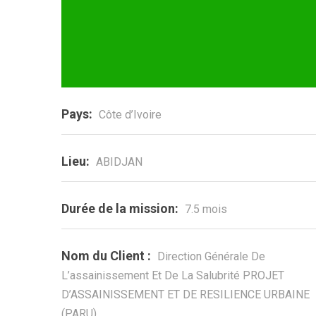
Pays:
Côte d’Ivoire
Lieu:
ABIDJAN
Durée de la mission:
7.5 mois
Nom du Client :
Direction Générale De
L’assainissement Et De La Salubrité PROJET
D’ASSAINISSEMENT ET DE RESILIENCE URBAINE
(PARU)