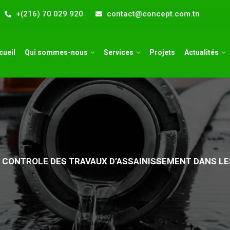
+(216) 70 029 920
contact@concept.com.tn
cueil
Qui sommes-nous
Services
Projets
Actualités
T CONTROLE DES TRAVAUX D’ASSAINISSEMENT DANS LE