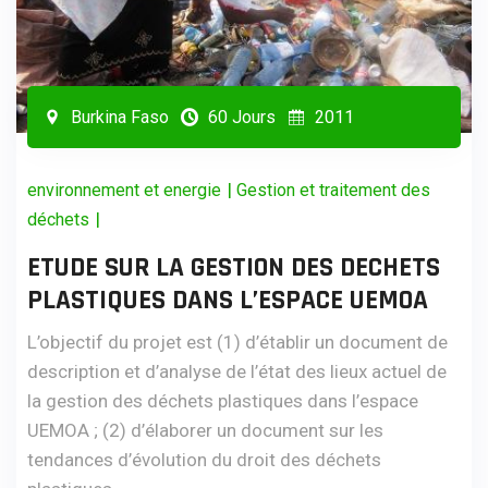
Burkina Faso
60 Jours
2011
|
environnement et energie
Gestion et traitement des
|
déchets
ETUDE SUR LA GESTION DES DECHETS
PLASTIQUES DANS L’ESPACE UEMOA
L’objectif du projet est (1) d’établir un document de
description et d’analyse de l’état des lieux actuel de
la gestion des déchets plastiques dans l’espace
UEMOA ; (2) d’élaborer un document sur les
tendances d’évolution du droit des déchets