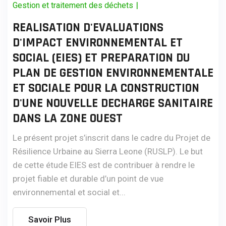
|
Gestion et traitement des déchets
REALISATION D'EVALUATIONS
D'IMPACT ENVIRONNEMENTAL ET
SOCIAL (EIES) ET PREPARATION DU
PLAN DE GESTION ENVIRONNEMENTALE
ET SOCIALE POUR LA CONSTRUCTION
D'UNE NOUVELLE DECHARGE SANITAIRE
DANS LA ZONE OUEST
Le présent projet s’inscrit dans le cadre du Projet de
Résilience Urbaine au Sierra Leone (RUSLP). Le but
de cette étude EIES est de contribuer à rendre le
projet fiable et durable d’un point de vue
environnemental et social et...
Savoir Plus