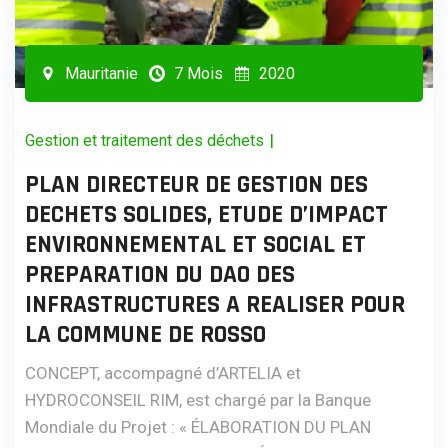
Mauritanie
7 Mois
2020
|
Gestion et traitement des déchets
PLAN DIRECTEUR DE GESTION DES
DECHETS SOLIDES, ETUDE D’IMPACT
ENVIRONNEMENTAL ET SOCIAL ET
PREPARATION DU DAO DES
INFRASTRUCTURES A REALISER POUR
LA COMMUNE DE ROSSO
CONCEPT, accompagné d’ARTELIA et
HYDROCONSEIL RIM, est chargé par la Banque
Mondiale du Projet : « ÉLABORATION DU PLAN