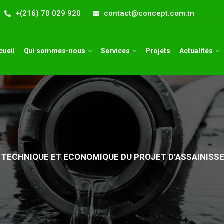
+(216) 70 029 920
contact@concept.com.tn
cueil
Qui sommes-nous
Services
Projets
Actualités
E TECHNIQUE ET ECONOMIQUE DU PROJET D’ASSAINISS