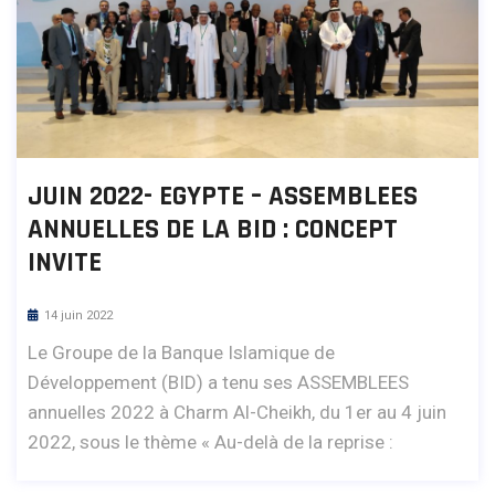
JUIN 2022- EGYPTE – ASSEMBLEES
ANNUELLES DE LA BID : CONCEPT
INVITE
14 juin 2022
Le Groupe de la Banque Islamique de
Développement (BID) a tenu ses ASSEMBLEES
annuelles 2022 à Charm Al-Cheikh, du 1er au 4 juin
2022, sous le thème « Au-delà de la reprise :